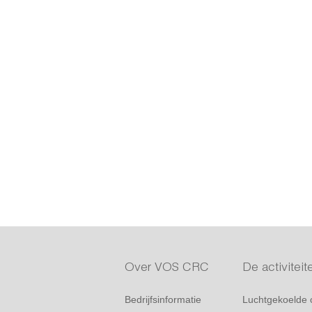
Over VOS CRC
De activite
Bedrijfsinformatie
Luchtgekoelde 