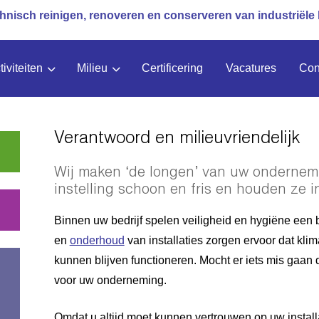
hnisch reinigen, renoveren en conserveren van industriële 
tiviteiten
Milieu
Certificering
Vacatures
Con
Verantwoord en milieuvriendelijk
Wij maken ‘de longen’ van uw ondernem
instelling schoon en fris en houden ze i
Binnen uw bedrijf spelen veiligheid en hygiëne een 
en
onderhoud
van installaties zorgen ervoor dat klim
kunnen blijven functioneren. Mocht er iets mis gaan
voor uw onderneming.
n
Omdat u altijd moet kunnen vertrouwen op uw instal