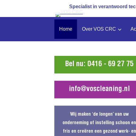
Specialist in verantwoord tec
Home
Over VOS CRC
Ac
Bel nu: 0416 - 69 27 75
info@voscleaning.nl
Wij maken ‘de longen’ van uw
onderneming of instelling schoon e
fris en creëren een gezond werk- en