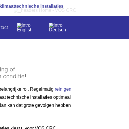
klimaattechnische installaties
tact
ing of
n conditie!
belangrijke rol. Regelmatig
reinigen
aat technische installaties optimaal
 dan kan dat grote gevolgen hebben
laties kiest u voor VOS CRC